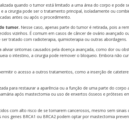
alizada quando o tumor está limitado a uma área do corpo e pode 
, e a cirurgia pode ser o tratamento principal, isoladamente ou com
licadas antes ou após o procedimento.
 do tumor.
Nesse caso, apenas parte do tumor é retirada, pois a re
 tecidos vizinhos. É comum em casos de câncer de ovário avançado ou
e ser tratado com radioterapia, quimioterapia ou outras abordagens.
a aliviar sintomas causados pela doença avançada, como dor ou obs
eia o intestino, a cirurgia pode remover o bloqueio. Embora não cur
permitir o acesso a outros tratamentos, como a inserção de catetere
zada para restaurar a aparência ou a função de uma parte do corpo 
amária após mastectomia ou uso de enxertos ósseos e próteses em
dos com alto risco de se tornarem cancerosos, mesmo sem sinais
nos genes BRCA1 ou BRCA2 podem optar por mastectomia preventiva