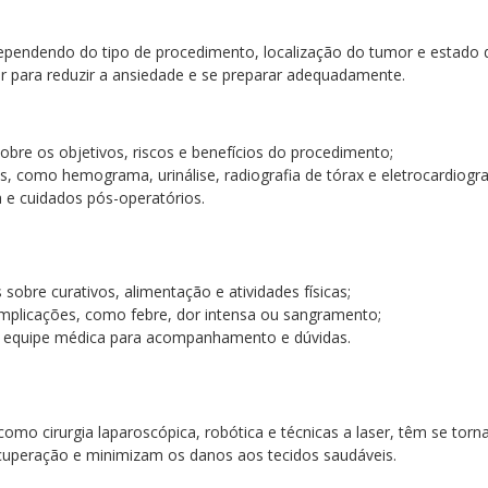
dependendo do tipo de procedimento, localização do tumor e estado 
r para reduzir a ansiedade e se preparar adequadamente.
bre os objetivos, riscos e benefícios do procedimento;
s, como hemograma, urinálise, radiografia de tórax e eletrocardiogr
 e cuidados pós-operatórios.
sobre curativos, alimentação e atividades físicas;
omplicações, como febre, dor intensa ou sangramento;
 equipe médica para acompanhamento e dúvidas.
omo cirurgia laparoscópica, robótica e técnicas a laser, têm se tor
peração e minimizam os danos aos tecidos saudáveis.