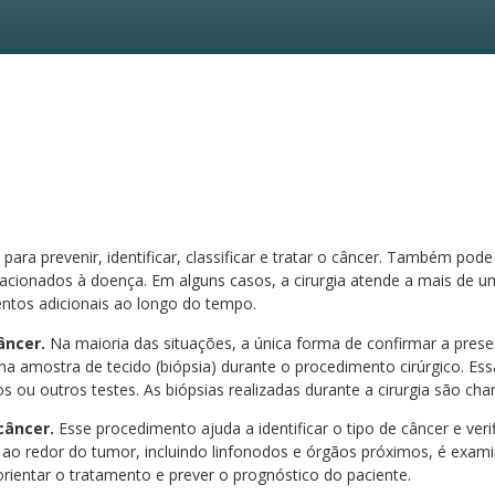
para prevenir, identificar, classificar e tratar o câncer. Também pode 
acionados à doença. Em alguns casos, a cirurgia atende a mais de um
ntos adicionais ao longo do tempo.
âncer.
Na maioria das situações, a única forma de confirmar a prese
a amostra de tecido (biópsia) durante o procedimento cirúrgico. Es
os ou outros testes. As biópsias realizadas durante a cirurgia são cha
câncer.
Esse procedimento ajuda a identificar o tipo de câncer e ver
ea ao redor do tumor, incluindo linfonodos e órgãos próximos, é exa
rientar o tratamento e prever o prognóstico do paciente.