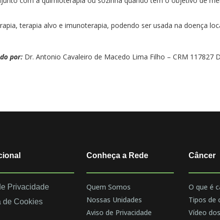
junto com a quimioterapia ou sozinha quando tem o objetivo de mel
apia, terapia alvo e imunoterapia, podendo ser usada na doença loc
do por:
Dr. Antonio Cavaleiro de Macedo Lima Filho – CRM 117827 Dr
cional
Conheça a Rede
Câncer
Quem Somos
O que é c
de Privacidade
Nossas Unidades
Tipos de 
a de Cookies
Aviso de Privacidade
Vídeo dos