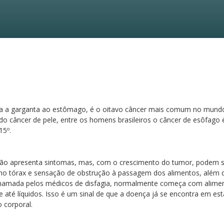
ga a garganta ao estômago, é o oitavo câncer mais comum no mundo.
 câncer de pele, entre os homens brasileiros o câncer de esôfago
15º.
 não apresenta sintomas, mas, com o crescimento do tumor, podem su
or no tórax e sensação de obstrução à passagem dos alimentos, além 
r, chamada pelos médicos de disfagia, normalmente começa com alime
e até líquidos. Isso é um sinal de que a doença já se encontra em 
 corporal.