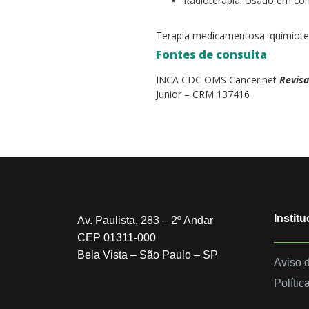
Radioterapia: Usado em con
Terapia medicamentosa: quimioter
Fontes de consulta
INCA CDC OMS Cancer.net
Revisa
Junior – CRM 137416
Institu
Av. Paulista, 283 – 2º Andar
CEP 01311-000
Bela Vista – São Paulo – SP
Aviso 
Polític