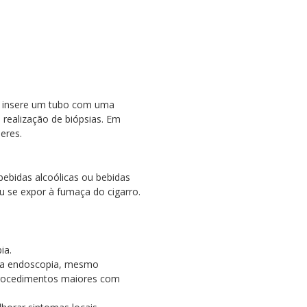
co insere um tubo com uma
 realização de biópsias. Em
eres.
bebidas alcoólicas ou bebidas
u se expor à fumaça do cigarro.
ia.
e a endoscopia, mesmo
 procedimentos maiores com