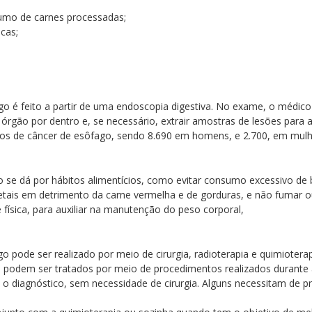
umo de carnes processadas;
cas;
go é feito a partir de uma endoscopia digestiva. No exame, o médi
 órgão por dentro e, se necessário, extrair amostras de lesões para a
sos de câncer de esôfago, sendo 8.690 em homens, e 2.700, em mulh
 se dá por hábitos alimentícios, como evitar consumo excessivo de 
etais em detrimento da carne vermelha e de gorduras, e não fumar o
ísica, para auxiliar na manutenção do peso corporal,
 pode ser realizado por meio de cirurgia, radioterapia e quimioterap
s podem ser tratados por meio de procedimentos realizados durant
a o diagnóstico, sem necessidade de cirurgia. Alguns necessitam de