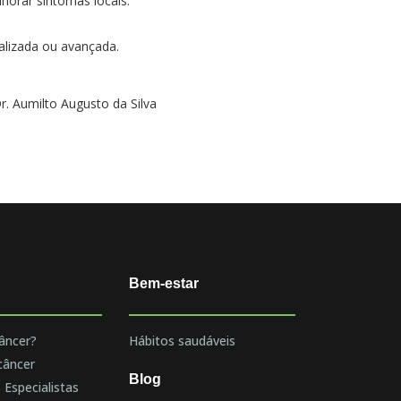
horar sintomas locais.
alizada ou avançada.
. Aumilto Augusto da Silva
Bem-estar
âncer?
Hábitos saudáveis
câncer
Blog
 Especialistas