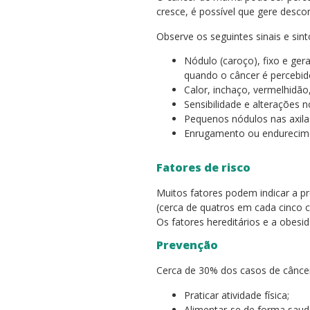
cresce, é possível que gere desco
Observe os seguintes sinais e sin
Nódulo (caroço), fixo e ge
quando o câncer é percebido
Calor, inchaço, vermelhid
Sensibilidade e alterações 
Pequenos nódulos nas axila
Enrugamento ou endurecim
Fatores de risco
Muitos fatores podem indicar a p
(cerca de quatros em cada cinco 
Os fatores hereditários e a obesi
Prevenção
Cerca de 30% dos casos de cânce
Praticar atividade física;
Alimentar-se de forma saud