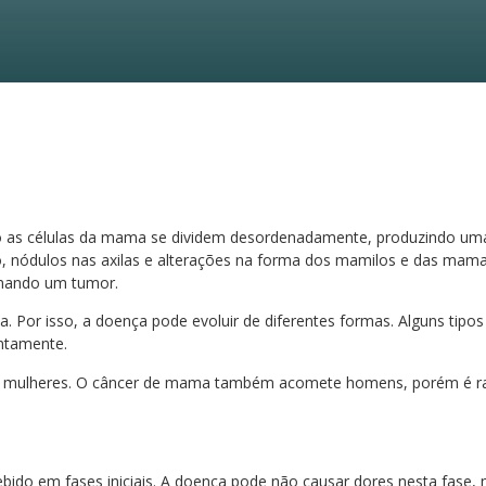
as células da mama se dividem desordenadamente, produzindo uma
, nódulos nas axilas e alterações na forma dos mamilos e das mamas
rmando um tumor.
. Por isso, a doença pode evoluir de diferentes formas. Alguns tipo
ntamente.
as mulheres. O câncer de mama também acomete homens, porém é r
ido em fases iniciais. A doença pode não causar dores nesta fase,