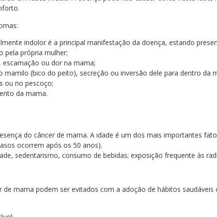
nforto.
tomas:
ralmente indolor é a principal manifestação da doença, estando pres
 pela própria mulher;
ão, escamação ou dor na mama;
no mamilo (bico do peito), secreção ou inversão dele para dentro da
s ou no pescoço;
ento da mama.
resença do câncer de mama. A idade é um dos mais importantes fato
casos ocorrem após os 50 anos).
dade, sedentarismo, consumo de bebidas; exposição frequente às radi
r de mama podem ser evitados com a adoção de hábitos saudáveis
ável;