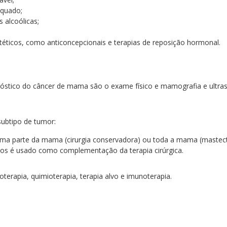
equado;
 alcoólicas;
téticos, como anticoncepcionais e terapias de reposição hormonal.
gnóstico do câncer de mama são o exame físico e mamografia e ult
ubtipo de tumor:
o uma parte da mama (cirurgia conservadora) ou toda a mama (mastec
sos é usado como complementação da terapia cirúrgica.
erapia, quimioterapia, terapia alvo e imunoterapia.