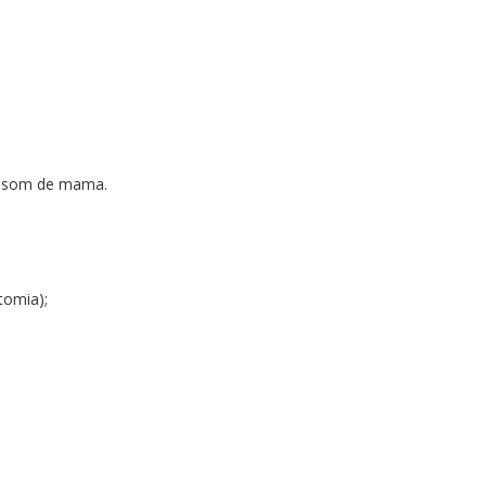
rassom de mama.
tomia);