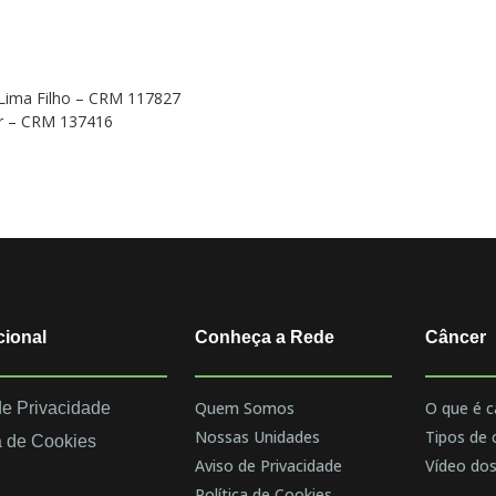
 Lima Filho – CRM 117827
ior – CRM 137416
cional
Conheça a Rede
Câncer
Quem Somos
O que é c
de Privacidade
Nossas Unidades
Tipos de 
a de Cookies
Aviso de Privacidade
Vídeo dos
Política de Cookies