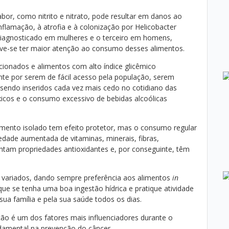
abor, como nitrito e nitrato, pode resultar em danos ao
lamação, à atrofia e à colonização por Helicobacter
s diagnosticado em mulheres e o terceiro em homens,
ve-se ter maior atenção ao consumo desses alimentos.
cionados e alimentos com alto índice glicêmico
te por serem de fácil acesso pela população, serem
 sendo inseridos cada vez mais cedo no cotidiano das
xicos e o consumo excessivo de bebidas alcoólicas
imento isolado tem efeito protetor, mas o consumo regular
edade aumentada de vitaminas, minerais, fibras,
entam propriedades antioxidantes e, por conseguinte, têm
s variados, dando sempre preferência aos alimentos
in
 que se tenha uma boa ingestão hídrica e pratique atividade
sua família e pela sua saúde todos os dias.
ção é um dos fatores mais influenciadores durante o
damental na prevenção do câncer.