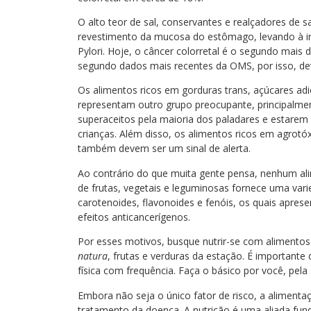
O alto teor de sal, conservantes e realçadores de s
revestimento da mucosa do estômago, levando à inf
Pylori. Hoje, o câncer colorretal é o segundo mai
segundo dados mais recentes da OMS, por isso, de
Os alimentos ricos em gorduras trans, açúcares adi
representam outro grupo preocupante, principalmen
superaceitos pela maioria dos paladares e estarem
crianças. Além disso, os alimentos ricos em agrotó
também devem ser um sinal de alerta.
Ao contrário do que muita gente pensa, nenhum al
de frutas, vegetais e leguminosas fornece uma vari
carotenoides, flavonoides e fenóis, os quais apres
efeitos anticancerígenos.
Por esses motivos, busque nutrir-se com alimento
natura
, frutas e verduras da estação. É importante
física com frequência. Faça o básico por você, pela 
Embora não seja o único fator de risco, a alimenta
tratamento da doença. A nutrição é uma aliada fun