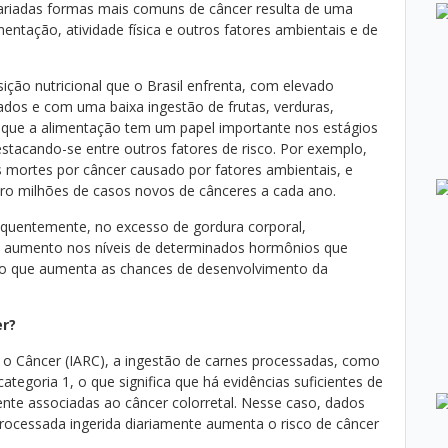
ariadas formas mais comuns de câncer resulta de uma
entação, atividade física e outros fatores ambientais e de
sição nutricional que o Brasil enfrenta, com elevado
dos e com uma baixa ingestão de frutas, verduras,
 de que a alimentação tem um papel importante nos estágios
stacando-se entre outros fatores de risco. Por exemplo,
 mortes por câncer causado por fatores ambientais, e
tro milhões de casos novos de cânceres a cada ano.
equentemente, no excesso de gordura corporal,
 aumento nos níveis de determinados hormônios que
 o que aumenta as chances de desenvolvimento da
er?
 o Câncer (IARC), a ingestão de carnes processadas, como
 categoria 1, o que significa que há evidências suficientes de
nte associadas ao câncer colorretal. Nesse caso, dados
ocessada ingerida diariamente aumenta o risco de câncer