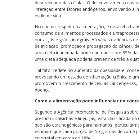
desordenado das células. O desenvolvimento das v
interação entre fatores endógenos, envolvendo alim
estilo de vida.
No que diz respeito à alimentação, é notável a tran
consumo de alimentos processados e ultraprocessa
hortaliças e grãos integrais. Há várias evidências
de iniciação, promoção e propagação do câncer, de
uma dieta inadequada pode contribuir com 35% das
uma dieta adequada poderia prevenir de três a qua
Tal fator reflete no aumento da obesidade e, cons
provocando um estado de inflamação crônica e um
promovem o crescimento de células cancerígenas,
doença.
Como a alimentação pode influenciar no cânc
Segundo a Agência Internacional de Pesquisa sobre
presunto, salsichas e linguiças, está classificada na
que são carcinogênicas para humanos, particularme
estimam que cada porção de 50 gramas de carne pr
colorretal em cerca de 18%.