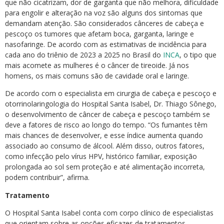
que não cicatrizam, dor de garganta que não melhora, dificuldade
para engolir e alteração na voz são alguns dos sintomas que
demandam atenção. São considerados cânceres de cabeça e
pescoço os tumores que afetam boca, garganta, laringe e
nasofaringe. De acordo com as estimativas de incidência para
cada ano do triênio de 2023 a 2025 no Brasil do
INCA
, o tipo que
mais acomete as mulheres é o câncer de tireoide. Já nos
homens, os mais comuns são de cavidade oral e laringe.
De acordo com o especialista em cirurgia de cabeça e pescoço e
otorrinolaringologia do Hospital Santa Isabel, Dr. Thiago Sônego,
o desenvolvimento de câncer de cabeça e pescoço também se
deve a fatores de risco ao longo do tempo. “Os fumantes têm
mais chances de desenvolver, e esse índice aumenta quando
associado ao consumo de álcool. Além disso, outros fatores,
como infecção pelo vírus HPV, histórico familiar, exposição
prolongada ao sol sem proteção e até alimentação incorreta,
podem contribuir”, afirma.
Tratamento
O Hospital Santa Isabel conta com corpo clínico de especialistas
que orientam sobre as opções eficazes de tratamentos.