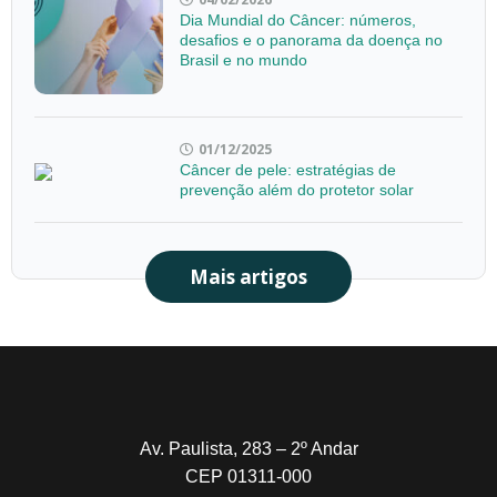
Dia Mundial do Câncer: números,
desafios e o panorama da doença no
Brasil e no mundo
01/12/2025
Câncer de pele: estratégias de
prevenção além do protetor solar
Mais artigos
Av. Paulista, 283 – 2º Andar
CEP 01311-000