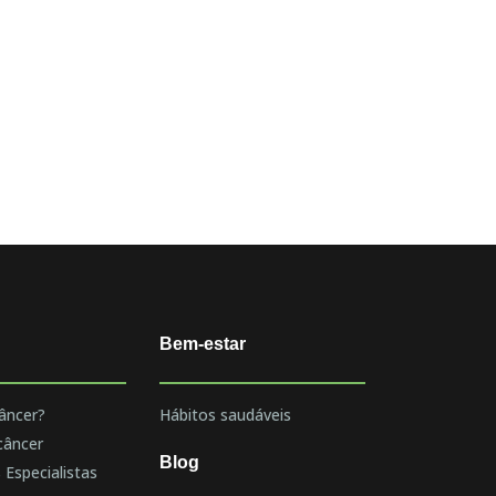
Bem-estar
âncer?
Hábitos saudáveis
câncer
Blog
 Especialistas