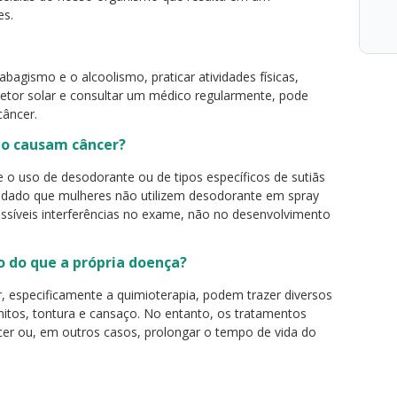
es.
bagismo e o alcoolismo, praticar atividades físicas,
tetor solar e consultar um médico regularmente, pode
câncer.
jo causam câncer?
ue o uso de desodorante ou de tipos específicos de sutiãs
dado que mulheres não utilizem desodorante em spray
ssíveis interferências no exame, não no desenvolvimento
 do que a própria doença?
r, especificamente a quimioterapia, podem trazer diversos
itos, tontura e cansaço. No entanto, os tratamentos
cer ou, em outros casos, prolongar o tempo de vida do