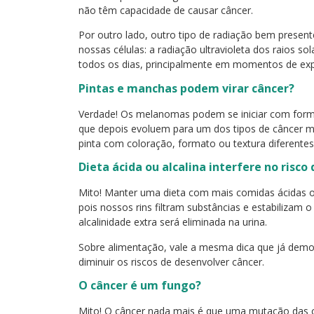
não têm capacidade de causar câncer.
Por outro lado, outro tipo de radiação bem present
nossas células: a radiação ultravioleta dos raios sola
todos os dias, principalmente em momentos de exp
Pintas e manchas podem virar câncer?
Verdade! Os melanomas podem se iniciar com for
que depois evoluem para um dos tipos de câncer m
pinta com coloração, formato ou textura diferente
Dieta ácida ou alcalina interfere no risco
Mito! Manter uma dieta com mais comidas ácidas ou
pois nossos rins filtram substâncias e estabilizam
alcalinidade extra será eliminada na urina.
Sobre alimentação, vale a mesma dica que já dem
diminuir os riscos de desenvolver câncer.
O câncer é um fungo?
Mito! O câncer nada mais é que uma mutação das 