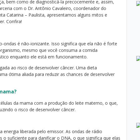
ça, bem como de diagnosticá-la precocemente e, assim,
arceria com o Dr. Antônio Cavaleiro, coordenador do
ta Catarina – Paulista, apresentamos alguns mitos e
r. Confira!
o-ondas é não-ionizante. Isso significa que ela não é forte
 do organismo, mesmo que você consuma a comida
stico enquanto ele está em funcionamento.
igada ao risco de desenvolver câncer. Uma dieta
 uma ótima aliada para reduzir as chances de desenvolver
 mama?
élulas da mama com a produção do leite materno, o que,
duzindo o risco de desenvolver câncer.
 energia liberada pelo emissor. As ondas de rádio
o suficiente para danificar o DNA, o que significa que elas