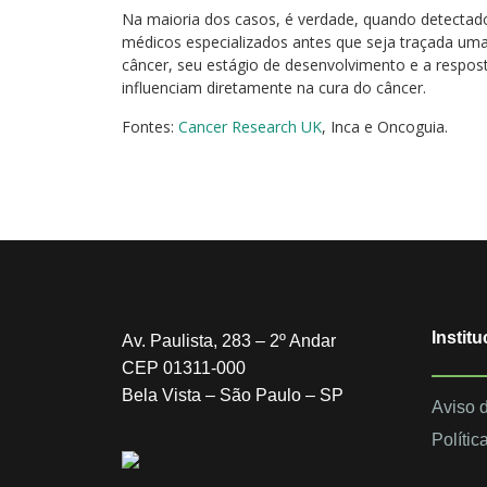
Na maioria dos casos, é verdade, quando detectad
médicos especializados antes que seja traçada uma
câncer, seu estágio de desenvolvimento e a respos
influenciam diretamente na cura do câncer.
Fontes:
Cancer Research UK
, Inca e Oncoguia.
Institu
Av. Paulista, 283 – 2º Andar
CEP 01311-000
Bela Vista – São Paulo – SP
Aviso 
Polític