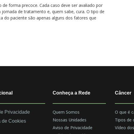
o de forma precoce. Cada caso deve ser avaliado por
 jornada de tratamento e, quem sabe, cura. O tipo de
ta do paciente são apenas alguns dos fatores que
cional
Conheça a Rede
Câncer
Quem Somos
O que é c
de Privacidade
Nossas Unidades
Tipos de 
a de Cookies
Aviso de Privacidade
Vídeo dos