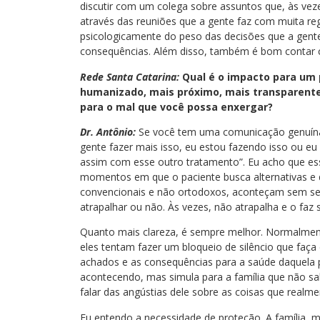
discutir com um colega sobre assuntos que, às ve
através das reuniões que a gente faz com muita reg
psicologicamente do peso das decisões que a gente
consequências. Além disso, também é bom contar 
Rede Santa Catarina:
Qual é o impacto para um
humanizado, mais próximo, mais transparente
para o mal que você possa enxergar?
Dr. Antônio:
Se você tem uma comunicação genuína,
gente fazer mais isso, eu estou fazendo isso ou eu
assim com esse outro tratamento”. Eu acho que es
momentos em que o paciente busca alternativas e 
convencionais e não ortodoxos, aconteçam sem seg
atrapalhar ou não. Às vezes, não atrapalha e o faz s
Quanto mais clareza, é sempre melhor. Normalment
eles tentam fazer um bloqueio de silêncio que fa
achados e as consequências para a saúde daquela p
acontecendo, mas simula para a família que não sa
falar das angústias dele sobre as coisas que realm
Eu entendo a necessidade de proteção. A família, m