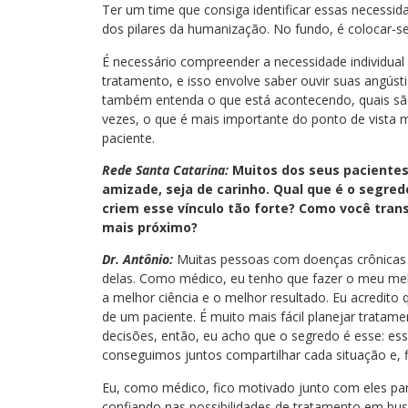
Ter um time que consiga identificar essas necess
dos pilares da humanização. No fundo, é colocar-se
É necessário compreender a necessidade individua
tratamento, e isso envolve saber ouvir suas angústi
também entenda o que está acontecendo, quais são 
vezes, o que é mais importante do ponto de vista
paciente.
Rede Santa Catarina:
Muitos dos seus pacientes
amizade, seja de carinho. Qual que é o segre
criem esse vínculo tão forte? Como você tra
mais próximo?
Dr. Antônio:
Muitas pessoas com doenças crônicas
delas. Como médico, eu tenho que fazer o meu melh
a melhor ciência e o melhor resultado. Eu acredito 
de um paciente. É muito mais fácil planejar tratamen
decisões, então, eu acho que o segredo é esse: ess
conseguimos juntos compartilhar cada situação e, 
Eu, como médico, fico motivado junto com eles pa
confiando nas possibilidades de tratamento em busc