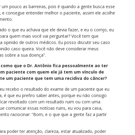
 um pouco as barreiras, pois é quando a gente busca esse
, e consegue entender melhor o paciente, assim ele acolhe
amento.
do o que eu achava que ele devia fazer, e eu o corrijo, eu
, para quem mais você vai perguntar? Você tem que
 opinião de outros médicos. Eu posso discutir seu caso
inião caso queira. Você não deve considerar meus
as sobre a sua doença”.
 como que o Dr. Antônio fica pessoalmente ao ter
um paciente com quem ele já tem um vínculo de
nte um paciente que tem uma recidiva do câncer?
 eu recebo o resultado do exame de um paciente que eu
a, é que eu prefiro saber antes, porque eu não consigo
o ficar revoltado com um resultado ruim ou com uma
ue comunicar essas notícias ruins, eu vou para casa,
ento raciocinar: “Bom, e o que que a gente faz a partir
 poder ter atenção, clareza, estar atualizado, poder