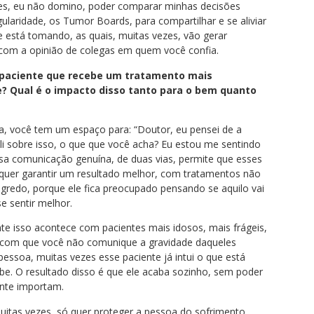
zes, eu não domino, poder comparar minhas decisões
ularidade, os Tumor Boards, para compartilhar e se aliviar
 está tomando, as quais, muitas vezes, vão gerar
com a opinião de colegas em quem você confia.
 paciente que recebe um tratamento mais
? Qual é o impacto disso tanto para o bem quanto
 você tem um espaço para: “Doutor, eu pensei de a
 li sobre isso, o que que você acha? Eu estou me sentindo
sa comunicação genuína, de duas vias, permite que esses
quer garantir um resultado melhor, com tratamentos não
redo, porque ele fica preocupado pensando se aquilo vai
e sentir melhor.
e isso acontece com pacientes mais idosos, mais frágeis,
ça com que você não comunique a gravidade daqueles
essoa, muitas vezes esse paciente já intui o que está
be. O resultado disso é que ele acaba sozinho, sem poder
ente importam.
uitas vezes, só quer proteger a pessoa do sofrimento,