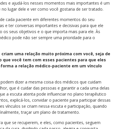
idades e ajudá-los nesses momentos mais importantes é um
 no lugar dele e ver como você gostaria de ser tratado.
l de cada paciente em diferentes momentos do seu
as e ter conversas importantes e decisivas para que ele
os seus objetivos e o que importa mais para ele. Às
 médico pode não ser sempre uma prioridade para o
 criam uma relação muito próxima com você, seja de
do que você tem com esses pacientes para que eles
nsforma a relação médico-paciente em um vínculo
 podem dizer a mesma coisa dos médicos que cuidam
or, que é cuidar das pessoas e garantir a cada uma delas
que a escuta atenta pode influenciar no plano terapêutico
tos, explicá-los, convidar o paciente para participar dessas
es vínculos se criam nessa escuta e participação, quando
finalmente, traçar um plano de tratamento.
ra que se recuperem, e eles, como pacientes, seguem
a da cura, dividindo cada passo, alegria e conquista,