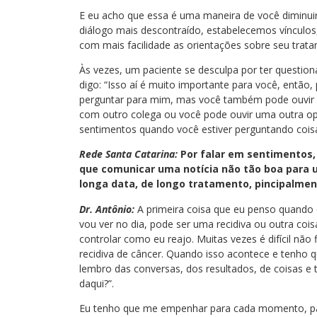
E eu acho que essa é uma maneira de você diminuir
diálogo mais descontraído, estabelecemos vínculos
com mais facilidade as orientações sobre seu trat
Às vezes, um paciente se desculpa por ter questiona
digo: “Isso aí é muito importante para você, então
perguntar para mim, mas você também pode ouvir a
com outro colega ou você pode ouvir uma outra op
sentimentos quando você estiver perguntando cois
Rede Santa Catarina:
Por falar em sentimentos,
que comunicar uma notícia não tão boa para 
longa data, de longo tratamento, pincipalme
Dr. Antônio:
A primeira coisa que eu penso quando
vou ver no dia, pode ser uma recidiva ou outra cois
controlar como eu reajo. Muitas vezes é difícil nã
recidiva de câncer. Quando isso acontece e tenho q
lembro das conversas, dos resultados, de coisas e t
daqui?”.
Eu tenho que me empenhar para cada momento, para