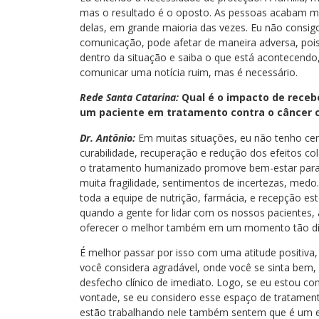
mas o resultado é o oposto. As pessoas acabam m
delas, em grande maioria das vezes. Eu não consig
comunicação, pode afetar de maneira adversa, pois
dentro da situação e saiba o que está acontecendo, 
comunicar uma notícia ruim, mas é necessário.
Rede Santa Catarina:
Qual é o impacto de rece
um paciente em tratamento contra o câncer c
Dr. Antônio:
Em muitas situações, eu não tenho cer
curabilidade, recuperação e redução dos efeitos co
o tratamento humanizado promove bem-estar para o
muita fragilidade, sentimentos de incertezas, medo
toda a equipe de nutrição, farmácia, e recepção 
quando a gente for lidar com os nossos pacientes,
oferecer o melhor também em um momento tão difíc
É melhor passar por isso com uma atitude positi
você considera agradável, onde você se sinta bem,
desfecho clínico de imediato. Logo, se eu estou c
vontade, se eu considero esse espaço de tratame
estão trabalhando nele também sentem que é um e