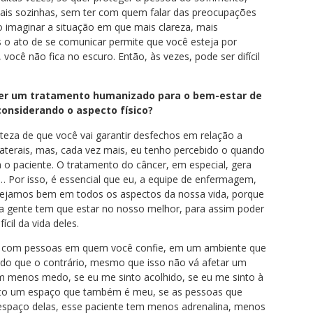
ais sozinhas, sem ter com quem falar das preocupações
o imaginar a situação em que mais clareza, mais
 o ato de se comunicar permite que você esteja por
você não fica no escuro. Então, às vezes, pode ser difícil
ber um tratamento humanizado para o bem-estar de
onsiderando o aspecto físico?
teza de que você vai garantir desfechos em relação a
laterais, mas, cada vez mais, eu tenho percebido o quando
 paciente. O tratamento do câncer, em especial, gera
… Por isso, é essencial que eu, a equipe de enfermagem,
estejamos bem em todos os aspectos da nossa vida, porque
 a gente tem que estar no nosso melhor, para assim poder
il da vida deles.
va, com pessoas em quem você confie, em um ambiente que
 do que o contrário, mesmo que isso não vá afetar um
om menos medo, se eu me sinto acolhido, se eu me sinto à
nto um espaço que também é meu, se as pessoas que
spaço delas, esse paciente tem menos adrenalina, menos