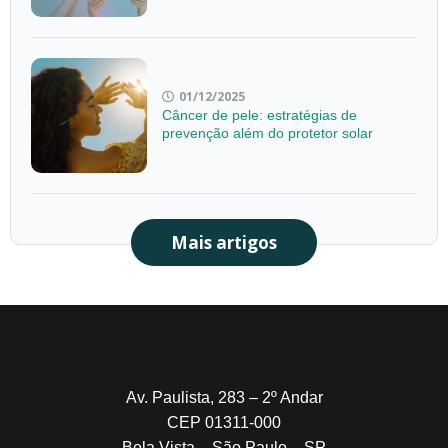
01/12/2025
Câncer de pele: estratégias de
prevenção além do protetor solar
Mais artigos
Av. Paulista, 283 – 2º Andar
CEP 01311-000
Bela Vista – São Paulo – SP